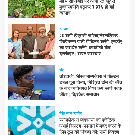
मई में सीपीआई पर आधारित खुदरा
मुद्रास्फीति बढ़कर 3.93% हो गई
व्यापार
समाचार
20 बागी टीएमसी सांसद नेशनलिस्ट
सिटीजन्स पार्टी में विलय करेंगे, एनडीए
का समर्थन करेंगे: काकोली घोष
दस्तीदार | भारत समाचार
खेल
तीरंदाजी: धीरज बोम्मदेवरा ने गोल्डन
डबल पूरा किया, मिश्रित टीम की जीत
के बाद व्यक्तिगत विश्व कप स्वर्ण पदक
जीता | क्रिकेट समाचार
विशेष रुप से प्रदर्शित
स्नोफ्लेक ने व्यवसायों को एजेंटिक
एआई सिस्टम अपनाने में मदद करने के
लिए टूल की घोषणा की: सभी विवरण