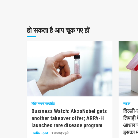
हो सकता है आप चूक गए हों
10 न्यूनतम पढ़ा
1 न्यूनत
विशेष रुप से प्रदर्शित
व्यापार
Business Watch: AkzoNobel gets
दिल्ली
another takeover offer; ARPA-H
तिमाही 
launches rare disease program
आधार पर
इसका मत
India Spot
3 सप्ताह पहले