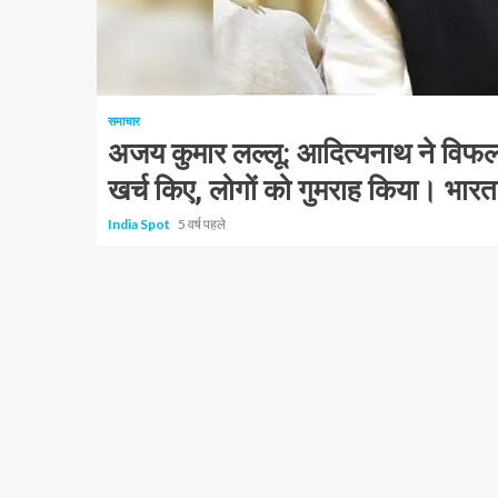
1 न्यूनतम पढ़ा
समाचार
अजय कुमार लल्लू: आदित्यनाथ ने विफलताओ
खर्च किए, लोगों को गुमराह किया। भार
India Spot
5 वर्ष पहले