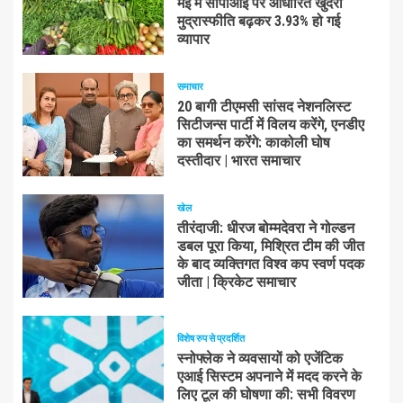
मई में सीपीआई पर आधारित खुदरा
मुद्रास्फीति बढ़कर 3.93% हो गई
व्यापार
समाचार
20 बागी टीएमसी सांसद नेशनलिस्ट
सिटीजन्स पार्टी में विलय करेंगे, एनडीए
का समर्थन करेंगे: काकोली घोष
दस्तीदार | भारत समाचार
खेल
तीरंदाजी: धीरज बोम्मदेवरा ने गोल्डन
डबल पूरा किया, मिश्रित टीम की जीत
के बाद व्यक्तिगत विश्व कप स्वर्ण पदक
जीता | क्रिकेट समाचार
विशेष रुप से प्रदर्शित
स्नोफ्लेक ने व्यवसायों को एजेंटिक
एआई सिस्टम अपनाने में मदद करने के
लिए टूल की घोषणा की: सभी विवरण