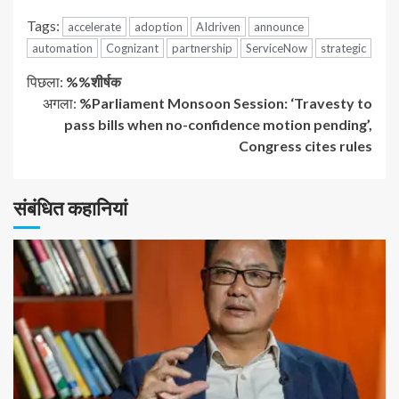
Tags:
accelerate
adoption
AIdriven
announce
automation
Cognizant
partnership
ServiceNow
strategic
जारी
पिछला:
%%शीर्षक
अगला:
%Parliament Monsoon Session: ‘Travesty to
रखें
pass bills when no-confidence motion pending’,
Congress cites rules
पढ़
रहे
संबंधित कहानियां
हैं
1 न्यूनतम पढ़ा