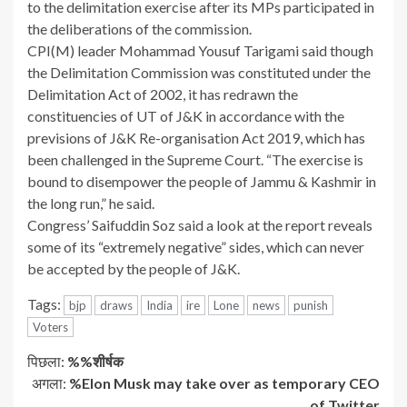
to the delimitation exercise after its MPs participated in
the deliberations of the commission.
CPI(M) leader Mohammad Yousuf Tarigami said though
the Delimitation Commission was constituted under the
Delimitation Act of 2002, it has redrawn the
constituencies of UT of J&K in accordance with the
previsions of J&K Re-organisation Act 2019, which has
been challenged in the Supreme Court. “The exercise is
bound to disempower the people of Jammu & Kashmir in
the long run,” he said.
Congress’ Saifuddin Soz said a look at the report reveals
some of its “extremely negative” sides, which can never
be accepted by the people of J&K.
Tags:
bjp
draws
India
ire
Lone
news
punish
Voters
जारी
पिछला:
%%शीर्षक
अगला:
%Elon Musk may take over as temporary CEO
रखें
of Twitter