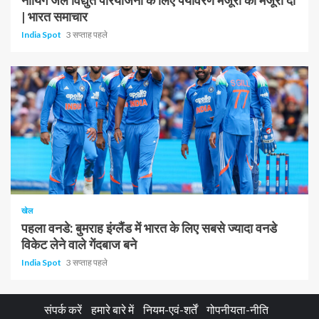
नायिंग जल विद्युत परियोजना के लिए पर्यावरण मंजूरी को मंजूरी दी
| भारत समाचार
India Spot
3 सप्ताह पहले
1 न्यूनतम पढ़ा
खेल
पहला वनडे: बुमराह इंग्लैंड में भारत के लिए सबसे ज्यादा वनडे
विकेट लेने वाले गेंदबाज बने
India Spot
3 सप्ताह पहले
संपर्क करें
हमारे बारे में
नियम-एवं-शर्तें
गोपनीयता-नीति