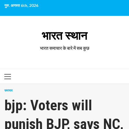
छोड़कर
गुरु. अगस्त 6th, 2026
सामग्री
पर
जाएँ
भारत स्थान
भारत समाचार के बारे में सब कुछ
प्राथमिक
सूची
समाचार
bjp: Voters will
punish BJP, says NC,