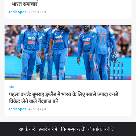
| भारत समाचार
India Spot
4 सप्ताह पहले
1 न्यूनतम पढ़ा
खेल
पहला वनडे: बुमराह इंग्लैंड में भारत के लिए सबसे ज्यादा वनडे
विकेट लेने वाले गेंदबाज बने
India Spot
4 सप्ताह पहले
संपर्क करें
हमारे बारे में
नियम-एवं-शर्तें
गोपनीयता-नीति