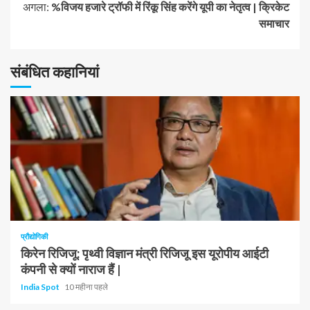
अगला:
%विजय हजारे ट्रॉफी में रिंकू सिंह करेंगे यूपी का नेतृत्व | क्रिकेट
रखें
समाचार
पढ़
संबंधित कहानियां
रहे
हैं
1 न्यूनतम पढ़ा
प्रौद्योगिकी
किरेन रिजिजू: पृथ्वी विज्ञान मंत्री रिजिजू इस यूरोपीय आईटी
कंपनी से क्यों नाराज हैं |
India Spot
10 महीना पहले