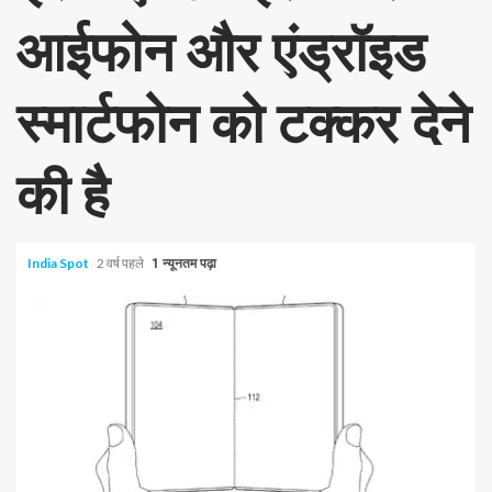
आईफोन और एंड्रॉइड
स्मार्टफोन को टक्कर देने
की है
India Spot
2 वर्ष पहले
1 न्यूनतम पढ़ा