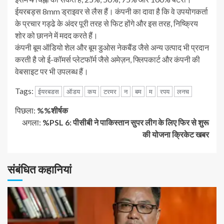
ईयरबड्स 8mm ड्राइवर से लैस हैं। कंपनी का दावा है कि वे उपयोगकर्ता
के प्रचार गड्ढे के अंदर पूरी तरह से फिट होंगे और इस तरह, निष्क्रिय
शोर को छानने में मदद करते हैं।
कंपनी बूम ऑडियो शेल और बूम डुओस नेकबैंड जैसे अन्य उत्पाद भी प्रदान
करती है जो ई-कॉमर्स प्लेटफॉर्म जैसे अमेज़न, फ्लिपकार्ट और कंपनी की
वेबसाइट पर भी उपलब्ध हैं।
Tags:
ईयरबडस
ऑडय
कय
टरमर
न
बम
म
रपय
लनच
जारी
पिछला:
%%शीर्षक
अगला:
%PSL 6: पीसीबी ने पाकिस्तान सुपर लीग के लिए फिर से शुरू
रखें
की योजना क्रिकेट खबर
पढ़
संबंधित कहानियां
रहे
हैं