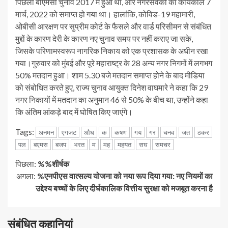
पिछला बीएमसी चुनाव 2017 में हुआ था, और नगरसेवकों का कार्यकाल 7
मार्च, 2022 को समाप्त हो गया था। हालांकि, कोविड-19 महामारी,
ओबीसी आरक्षण पर सुप्रीम कोर्ट के फैसले और वार्ड परिसीमन से संबंधित
मुद्दों के कारण देरी के कारण नए चुनाव समय पर नहीं कराए जा सके,
जिसके परिणामस्वरूप नागरिक निकाय को एक प्रशासक के अधीन रखा
गया।
गुरुवार को मुंबई और पूरे महाराष्ट्र के 28 अन्य नगर निगमों में लगभग
50% मतदान हुआ।
शाम 5.30 बजे मतदान समाप्त होने के बाद मीडिया
को संबोधित करते हुए, राज्य चुनाव आयुक्त दिनेश वाघमारे ने कहा कि 29
नगर निकायों में मतदान का अनुमान 46 से 50% के बीच था, उन्होंने कहा
कि अंतिम आंकड़े बाद में घोषित किए जाएंगे।
Tags:
अनमन
एगजट
औध
क
कषण
गय
गर
चनव
जत
ठकर
पल
बएमस
बजप
भरत
म
मह
महयत
सघ
समचर
जारी
पिछला:
%%शीर्षक
अगला:
%एनपीएस वात्सल्य योजना को नया रूप दिया गया: नए नियमों का
रखें
उद्देश्य बच्चों के लिए दीर्घकालिक वित्तीय सुरक्षा को मजबूत करना है
पढ़
संबंधित कहानियां
रहे