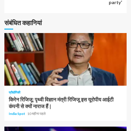
party’
पढ़
रहे
संबंधित कहानियां
हैं
1 न्यूनतम पढ़ा
प्रौद्योगिकी
किरेन रिजिजू: पृथ्वी विज्ञान मंत्री रिजिजू इस यूरोपीय आईटी
कंपनी से क्यों नाराज हैं |
India Spot
10 महीना पहले