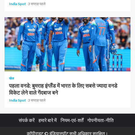
India Spot
3 सप्ताह पहले
1 न्यूनतम पढ़ा
खेल
पहला वनडे: बुमराह इंग्लैंड में भारत के लिए सबसे ज्यादा वनडे
विकेट लेने वाले गेंदबाज बने
India Spot
3 सप्ताह पहले
संपर्क करें
हमारे बारे में
नियम-एवं-शर्तें
गोपनीयता-नीति
कॉपीराइट © इंडियास्पॉट सभी अधिकार सुरक्षित।