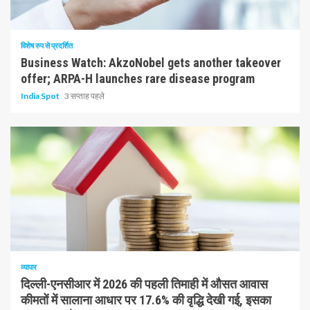
10 न्यूनतम पढ़ा
विशेष रुप से प्रदर्शित
Business Watch: AkzoNobel gets another takeover
offer; ARPA-H launches rare disease program
India Spot
3 सप्ताह पहले
1 न्यूनतम पढ़ा
व्यापार
दिल्ली-एनसीआर में 2026 की पहली तिमाही में औसत आवास
कीमतों में सालाना आधार पर 17.6% की वृद्धि देखी गई, इसका