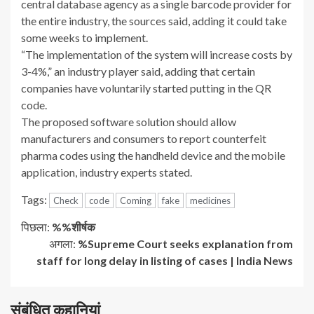
central database agency as a single barcode provider for
the entire industry, the sources said, adding it could take
some weeks to implement.
“The implementation of the system will increase costs by
3-4%,” an industry player said, adding that certain
companies have voluntarily started putting in the QR
code.
The proposed software solution should allow
manufacturers and consumers to report counterfeit
pharma codes using the handheld device and the mobile
application, industry experts stated.
Tags:
Check
code
Coming
fake
medicines
जारी
पिछला:
%%शीर्षक
अगला:
%Supreme Court seeks explanation from
रखें
staff for long delay in listing of cases | India News
पढ़
संबंधित कहानियां
रहे