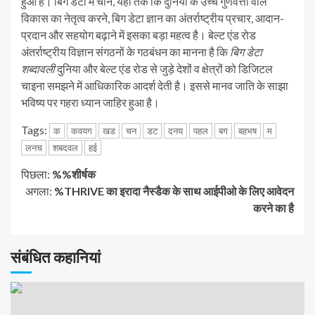
हुआ है। बिग डेटा में चीन, यहां तक कि दुनिया के उच्च गुणवत्ता वाले
विकास का नेतृत्व करने, बिग डेटा ज्ञान का अंतर्राष्ट्रीय प्रचार, आदान-
प्रदान और सहयोग बढ़ाने में इसका बड़ा महत्व है। बेल्ट एंड रोड
अंतर्राष्ट्रीय विज्ञान संगठनों के गठबंधन का मानना है कि
बिग डेटा
शब्दावली
दुनिया और बेल्ट एंड रोड से जुड़े देशों व क्षेत्रों को डिजिटल
चाइना समझने में आधिकारिक आदर्श देती है। इससे मानव जाति के साझा
भविष्य पर गहरा ध्यान जाहिर हुआ है।
Tags:
क
कवयग
खड
चन
डट
दनय
पहल
बग
बहभष
म
लनच
शबदवल
हई
जारी
पिछला:
%%शीर्षक
अगला:
%THRIVE का इरादा नैस्डैक के साथ आईपीओ के लिए आवेदन
रखें
करने का है
पढ़
संबंधित कहानियां
रहे
हैं