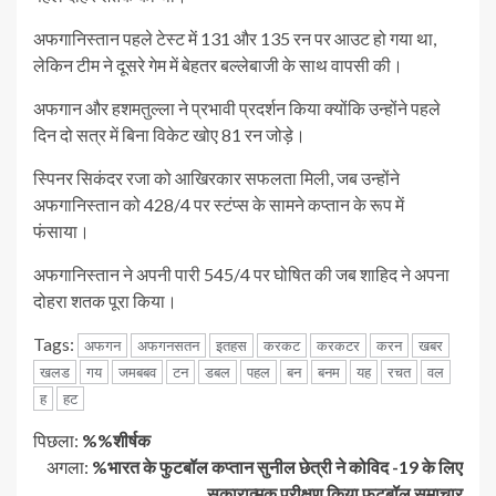
अफगानिस्तान पहले टेस्ट में 131 और 135 रन पर आउट हो गया था,
लेकिन टीम ने दूसरे गेम में बेहतर बल्लेबाजी के साथ वापसी की।
अफगान और हशमतुल्ला ने प्रभावी प्रदर्शन किया क्योंकि उन्होंने पहले
दिन दो सत्र में बिना विकेट खोए 81 रन जोड़े।
स्पिनर सिकंदर रजा को आखिरकार सफलता मिली, जब उन्होंने
अफगानिस्तान को 428/4 पर स्टंप्स के सामने कप्तान के रूप में
फंसाया।
अफगानिस्तान ने अपनी पारी 545/4 पर घोषित की जब शाहिद ने अपना
दोहरा शतक पूरा किया।
Tags:
अफगन
अफगनसतन
इतहस
करकट
करकटर
करन
खबर
खलड
गय
जमबबव
टन
डबल
पहल
बन
बनम
यह
रचत
वल
ह
हट
जारी
पिछला:
%%शीर्षक
अगला:
%भारत के फुटबॉल कप्तान सुनील छेत्री ने कोविद -19 के लिए
रखें
सकारात्मक परीक्षण किया फुटबॉल समाचार