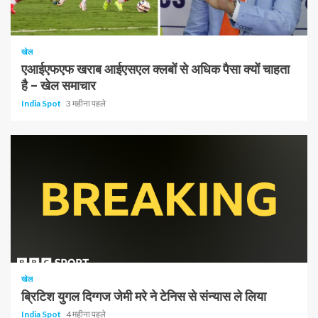
1 न्यूनतम पढ़ा
खेल
एआईएफएफ खराब आईएसएल क्लबों से अधिक पैसा क्यों चाहता
है – खेल समाचार
India Spot
3 महीना पहले
खेल
ब्रिटिश युगल दिग्गज जेमी मरे ने टेनिस से संन्यास ले लिया
India Spot
4 महीना पहले