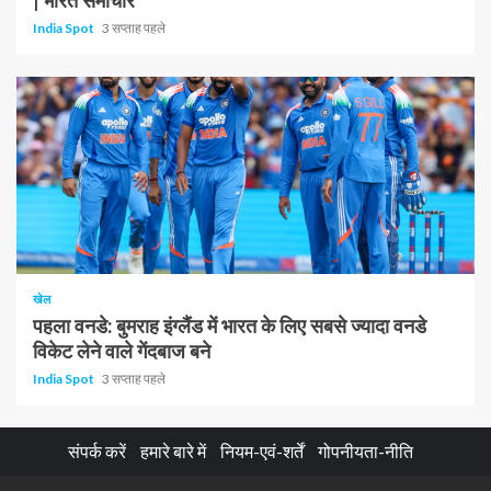
| भारत समाचार
India Spot
3 सप्ताह पहले
1 न्यूनतम पढ़ा
खेल
पहला वनडे: बुमराह इंग्लैंड में भारत के लिए सबसे ज्यादा वनडे
विकेट लेने वाले गेंदबाज बने
India Spot
3 सप्ताह पहले
संपर्क करें
हमारे बारे में
नियम-एवं-शर्तें
गोपनीयता-नीति