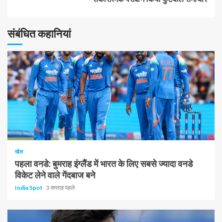
पढ़
संबंधित कहानियां
रहे
हैं
1 न्यूनतम पढ़ा
खेल
पहला वनडे: बुमराह इंग्लैंड में भारत के लिए सबसे ज्यादा वनडे
विकेट लेने वाले गेंदबाज बने
India Spot
3 सप्ताह पहले